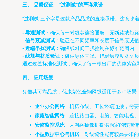
三、 品质保证：“过测试”的严谨承诺
“过测试”三个字是这款产品品质的直接承诺。这意味
-
导通测试
：确保每一对线芯连接通畅，无断路或短
-
信号衰减测试
：验证在不同频率和长度下信号衰减值符合标
-
近端串扰测试
：确保线对间干扰控制在标准范围内
-
线规与材质验证
：确认导体直径、绝缘层厚度及材
通过这些标准化测试，确保了每一根出厂的优康紫色网
四、 应用场景
凭借其可靠品质，优康紫色全铜网线适用于多种场景
企业办公网络
：机房布线、工位终端连接，需
家庭智能网络
：连接路由器、电脑、智能电视、
安防监控系统
：为网络摄像机提供稳定的数据传
小型数据中心与机房
：对线缆性能有较高要求的